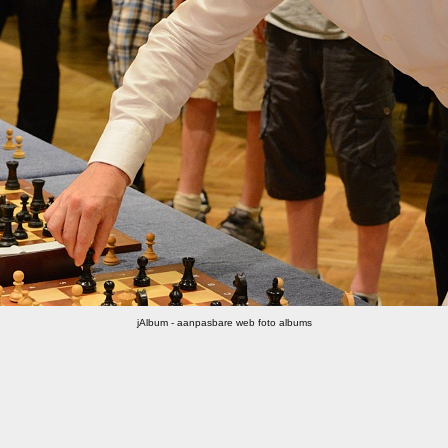
jAlbum - aanpasbare web foto albums